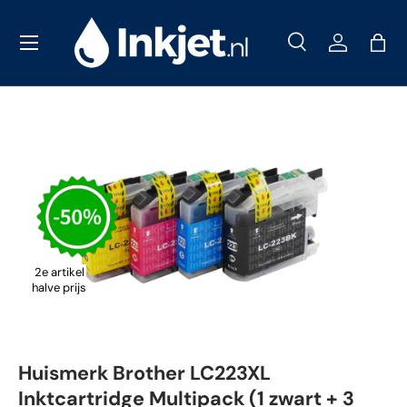
Menu
Ga naar inhoud
Zoeken
Inloggen
Tas
Zoeken
Zoeken
2e artikel
halve prijs
Huismerk Brother LC223XL
Inktcartridge Multipack (1 zwart + 3