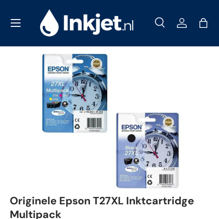
Menu
Ga naar inhoud
Zoeken
Inloggen
Tas
Zoeken
Zoeken
Originele Epson T27XL Inktcartridge
Multipack