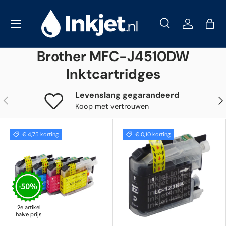
Menu
Ga naar inhoud
Zoeken
Inloggen
Tas
Zoeken
Brother MFC-J4510DW
Zoeken
Inktcartridges
Levenslang gegarandeerd
Vorige
Vol
Koop met vertrouwen
€ 4,75 korting
€ 0,10 korting
2e artikel
halve prijs